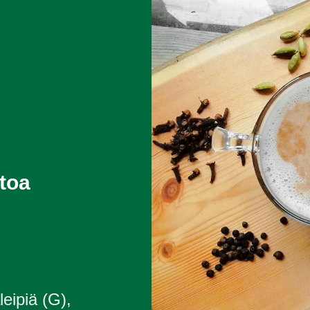
ntoa
leipiä (G),