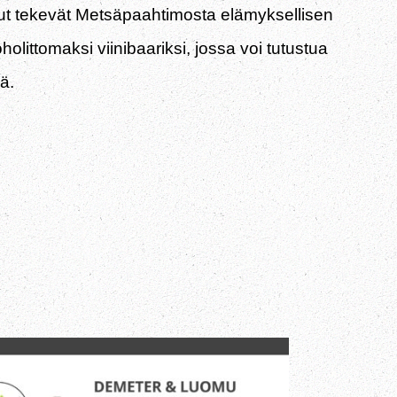
ut tekevät Metsäpaahtimosta elämyksellisen
ittomaksi viinibaariksi, jossa voi tutustua
ä.