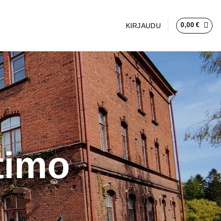
0,00
€
KIRJAUDU
timo